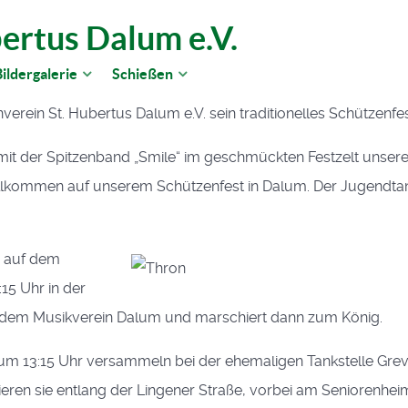
ertus Dalum e.V.
ildergalerie
Schießen
nverein St. Hubertus Dalum e.V. sein traditionelles Schützenfes
it der Spitzenband „Smile“ im geschmückten Festzelt unsere
illkommen auf unserem Schützenfest in Dalum. Der Jugendtanz
r auf dem
15 Uhr in der
it dem Musikverein Dalum und marschiert dann zum König.
 um 13:15 Uhr versammeln bei der ehemaligen Tankstelle Grev
ren sie entlang der Lingener Straße, vorbei am Seniorenhe